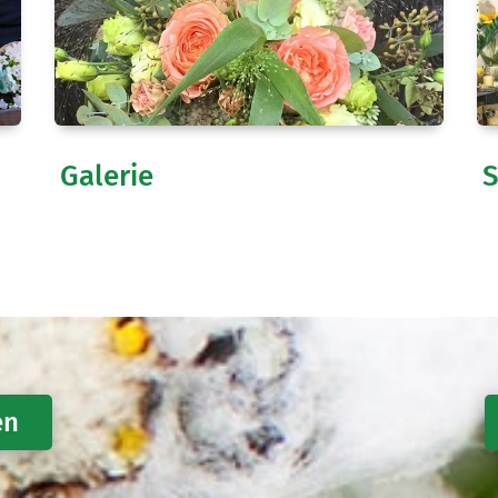
Galerie
S
en