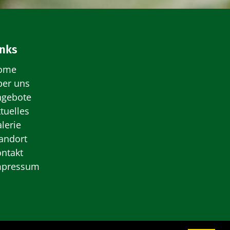
inks
ome
ber uns
ngebote
tuelles
lerie
andort
ntakt
mpressum